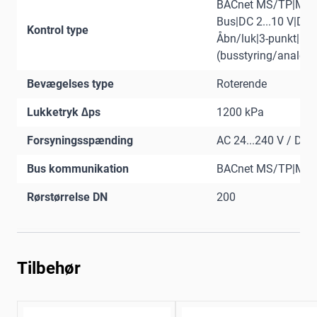
BACnet MS/TP|Mod
Bus|DC 2...10 V|DC 0
Kontrol type
Åbn/luk|3-punkt|Hyb
(busstyring/analog)
Bevægelses type
Roterende
Lukketryk ∆ps
1200 kPa
Forsyningsspænding
AC 24...240 V / DC 
Bus kommunikation
BACnet MS/TP|Mod
Rørstørrelse DN
200
Tilbehør