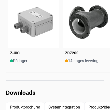
Z-UIC
ZD7200
På lager
14 dages levering
Downloads
Produktbrochurer
Systemintegration
Produktvide