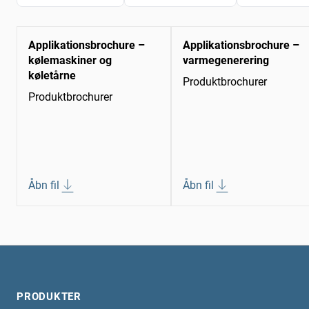
Applikationsbrochure –
Applikationsbrochure –
kølemaskiner og
varmegenerering
køletårne
Produktbrochurer
Produktbrochurer
Åbn fil
Åbn fil
PRODUKTER