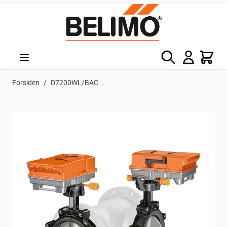
Skip to Content
Søg
Kurv
Forsiden
/
D7200WL/BAC