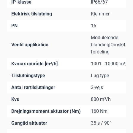
IP-klasse
IP66/67
Elektrisk tilslutning
Klemmer
PN
16
Modulerende
Ventil applikation
blanding|Omskiftni
fordeling
Kvmax område [m³/h]
1001...10000 m³/h
Tilslutningstype
Lug type
Antal rørtilslutninger
3-vejs
Kvs
800 m³/h
Drejningsmoment aktuator (Nm)
160 Nm
Gangtid aktuator
35 s / 90°