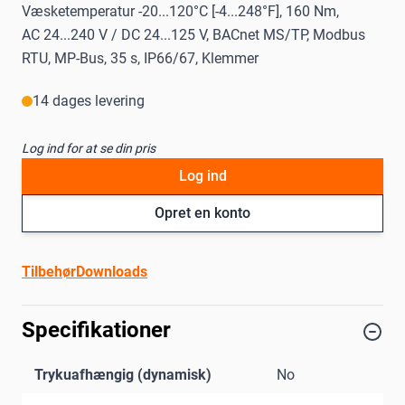
Væsketemperatur -20...120°C [-4...248°F], 160 Nm,
AC 24...240 V / DC 24...125 V, BACnet MS/TP, Modbus
RTU, MP-Bus, 35 s, IP66/67, Klemmer
14 dages levering
Log ind for at se din pris
Log ind
Opret en konto
Tilbehør
Downloads
Specifikationer
Trykuafhængig (dynamisk)
No