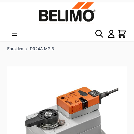
Skip to Content
Søg
Kurv
Forsiden
/
DR24A-MP-5