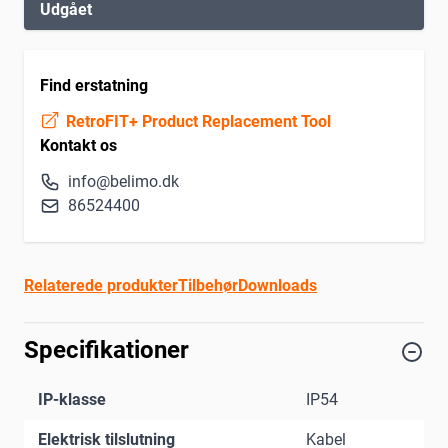
Udgået
Find erstatning
RetroFIT+ Product Replacement Tool
Kontakt os
info@belimo.dk
86524400
Relaterede produkter
Tilbehør
Downloads
Specifikationer
IP-klasse
IP54
Elektrisk tilslutning
Kabel