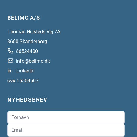
BELIMO A/S
Thomas Helsteds Vej 7A
8660
Skanderborg
86524400
info@belimo.dk
in
LinkedIn
16509507
CVR
NYHEDSBREV