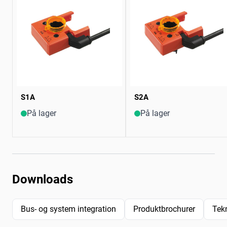
S1A
S2A
På lager
På lager
Downloads
Bus- og system integration
Produktbrochurer
Tek