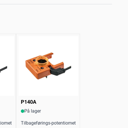
P140A
På lager
tiomet
Tilbageførings-potentiomet