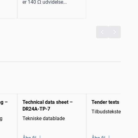
er 140 Ω udvidelse...
ng –
Technical data sheet –
Tender texts
DR24A-TP-7
Tilbudstekster
ng
Tekniske datablade