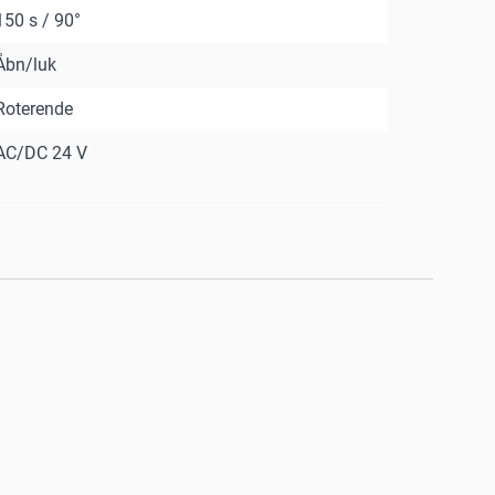
150 s / 90°
Åbn/luk
Roterende
AC/DC 24 V