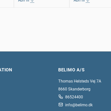
Åbn fil
Åbn fil
ATION
BELIMO A/S
Thomas Helsteds Vej 7A
8660
Skanderborg
86524400
info@belimo.dk