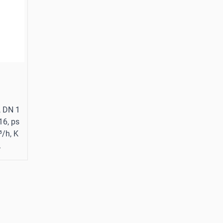
s, DN 1
16, ps
/h, K
.