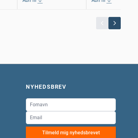
Åbn fil
Åbn fil
NYHEDSBREV
Tilmeld mig nyhedsbrevet