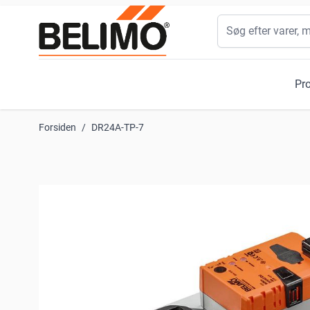
Skip to Content
Søg
Pr
Forsiden
/
DR24A-TP-7