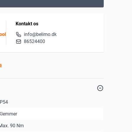
Kontakt os
ool
info@belimo.dk
86524400
s
IP54
Klemmer
Max. 90 Nm