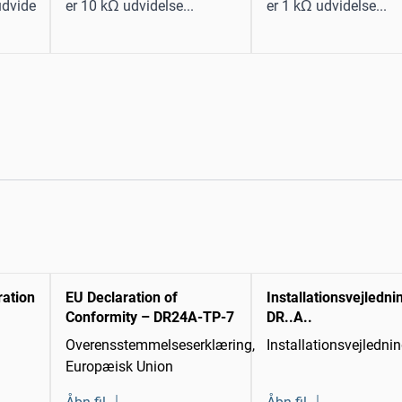
udvide
er 10 kΩ udvidelse...
er 1 kΩ udvidelse...
ration
EU Declaration of
Installationsvejledni
Conformity – DR24A-TP-7
DR..A..
Overensstemmelseserklæring,
Installationsvejledni
Europæisk Union