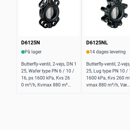
D6125N
D6125NL
På lager
14 dages levering
Butterfly-ventil, 2-vejs, DN 1
Butterfly-ventil, 2-vej
25, Wafer type PN 6 / 10 /
25, Lug type PN 10 / 
16, ps 1600 kPa, Kvs 26
1600 kPa, Kvs 260 m³
0 m³/h, Kvmax 880 m³...
vmax 880 m³/h, Væ..