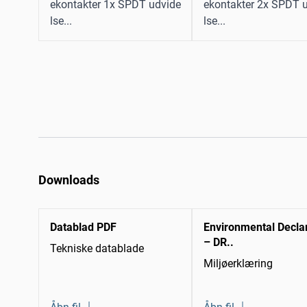
ekontakter 1x SPDT udvide
ekontakter 2x SPDT 
lse...
lse...
Downloads
Datablad PDF
Environmental Decla
– DR..
Tekniske datablade
Miljøerklæring