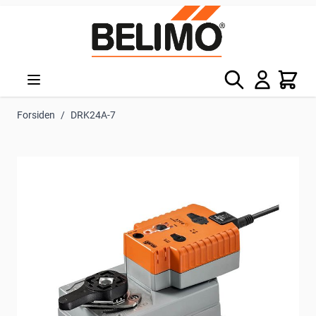
Skip to Content
Søg
Kurv
Forsiden
/
DRK24A-7