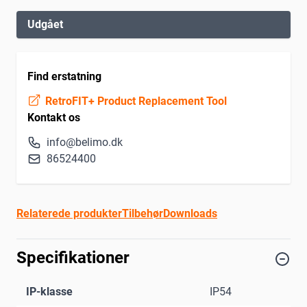
Udgået
Find erstatning
RetroFIT+ Product Replacement Tool
Kontakt os
info@belimo.dk
86524400
Relaterede produkter
Tilbehør
Downloads
Specifikationer
IP-klasse
IP54