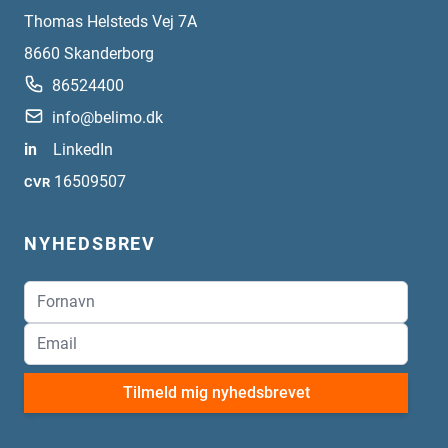
Thomas Helsteds Vej 7A
8660
Skanderborg
86524400
info@belimo.dk
in
LinkedIn
16509507
CVR
NYHEDSBREV
Tilmeld mig nyhedsbrevet