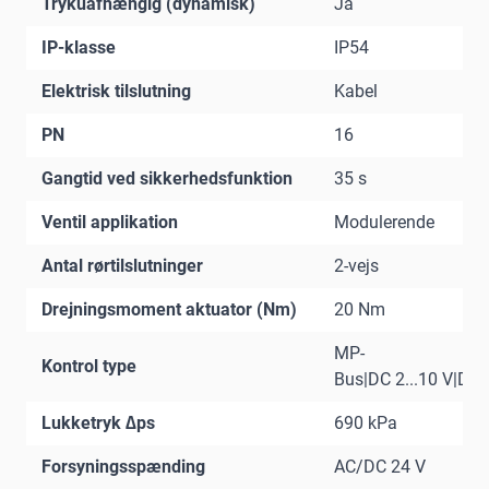
Trykuafhængig (dynamisk)
Ja
IP-klasse
IP54
Elektrisk tilslutning
Kabel
PN
16
Gangtid ved sikkerhedsfunktion
35 s
Ventil applikation
Modulerende
Antal rørtilslutninger
2-vejs
Drejningsmoment aktuator (Nm)
20 Nm
MP-
Kontrol type
Bus|DC 2...10 V|DC 0
Lukketryk ∆ps
690 kPa
Forsyningsspænding
AC/DC 24 V