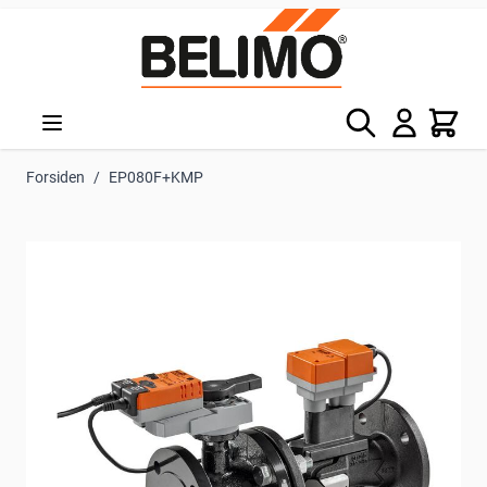
Skip to Content
Søg
Kurv
Forsiden
/
EP080F+KMP