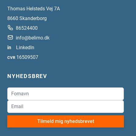
Thomas Helsteds Vej 7A
8660
Skanderborg
86524400
info@belimo.dk
in
LinkedIn
16509507
CVR
NYHEDSBREV
Tilmeld mig nyhedsbrevet