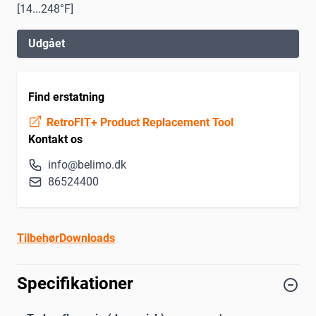
[14...248°F]
Udgået
Find erstatning
RetroFIT+ Product Replacement Tool
Kontakt os
info@belimo.dk
86524400
Tilbehør
Downloads
Specifikationer