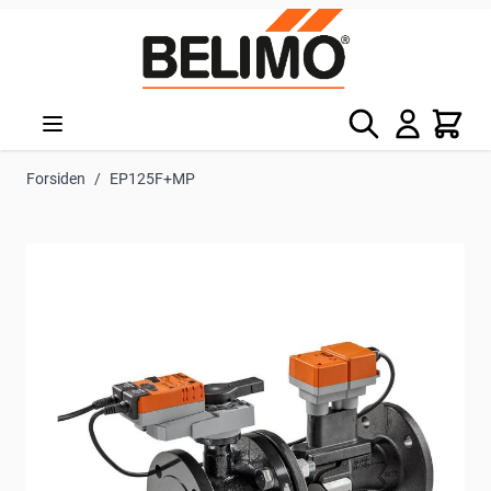
Skip to Content
Søg
Kurv
Forsiden
/
EP125F+MP