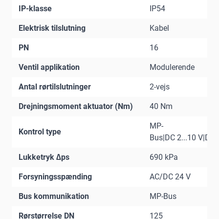
IP-klasse
IP54
Elektrisk tilslutning
Kabel
PN
16
Ventil applikation
Modulerende
Antal rørtilslutninger
2-vejs
Drejningsmoment aktuator (Nm)
40 Nm
MP-
Kontrol type
Bus|DC 2...10 V|DC 0
Lukketryk ∆ps
690 kPa
Forsyningsspænding
AC/DC 24 V
Bus kommunikation
MP-Bus
Rørstørrelse DN
125