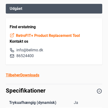
Udgået
Find erstatning
RetroFIT+ Product Replacement Tool
Kontakt os
info@belimo.dk
86524400
Tilbehør
Downloads
Specifikationer
Trykuafhængig (dynamisk)
Ja