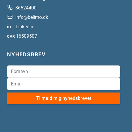
86524400
info@belimo.dk
in
LinkedIn
16509507
CVR
NYHEDSBREV
Tilmeld mig nyhedsbrevet