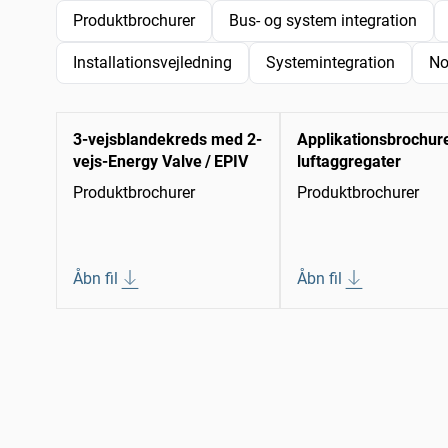
Produktbrochurer
Bus- og system integration
Installationsvejledning
Systemintegration
No
3-vejsblandekreds med 2-
Applikationsbrochur
vejs-Energy Valve / EPIV
luftaggregater
Produktbrochurer
Produktbrochurer
Åbn fil
Åbn fil