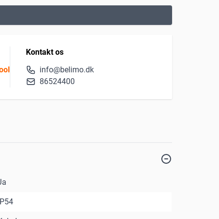
Kontakt os
ool
info@belimo.dk
86524400
Ja
IP54