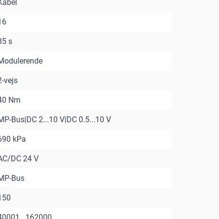
Kabel
16
35 s
Modulerende
2-vejs
40 Nm
MP-Bus|DC 2...10 V|DC 0.5...10 V
690 kPa
AC/DC 24 V
MP-Bus
150
40001...162000