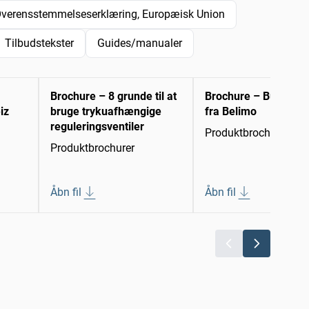
verensstemmelseserklæring, Europæisk Union
Tilbudstekster
Guides/manualer
Brochure – 8 grunde til at
Brochure – Busløsni
iz
bruge trykuafhængige
fra Belimo
reguleringsventiler
Produktbrochurer
Produktbrochurer
Åbn fil
Åbn fil