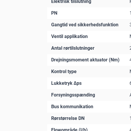
Elektrisk tilslutning
PN
Gangtid ved sikkerhedsfunktion
Ventil applikation
Antal rørtilslutninger
Drejningsmoment aktuator (Nm)
Kontrol type
Lukketryk ∆ps
Forsyningsspænding
Bus kommunikation
Rørstørrelse DN
Flowområde (l/h)