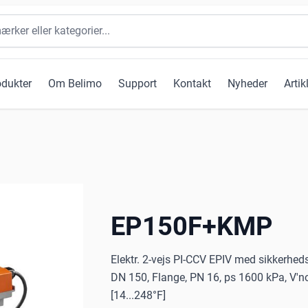
odukter
Om Belimo
Support
Kontakt
Nyheder
Artik
EP150F+KMP
Elektr. 2-vejs PI-CCV EPIV med sikkerhed
DN 150, Flange, PN 16, ps 1600 kPa, V'n
[14...248°F]