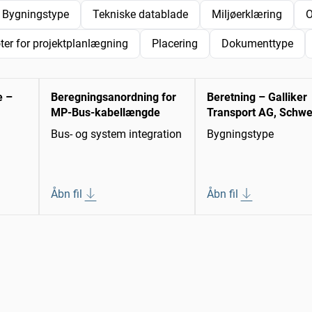
Bygningstype
Tekniske datablade
Miljøerklæring
O
ter for projektplanlægning
Placering
Dokumenttype
e –
Beregningsanordning for
Beretning – Galliker
MP-Bus-kabellængde
Transport AG, Schwe
Bus- og system integration
Bygningstype
Åbn fil
Åbn fil