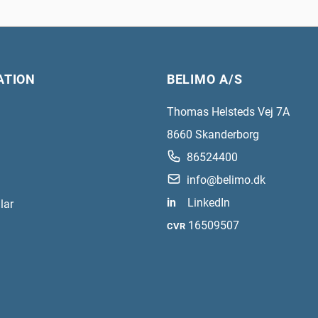
ATION
BELIMO A/S
Thomas Helsteds Vej 7A
8660
Skanderborg
86524400
info@belimo.dk
in
LinkedIn
lar
16509507
CVR