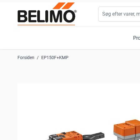
Skip to Content
Søg
Pr
Forsiden
/
EP150F+KMP