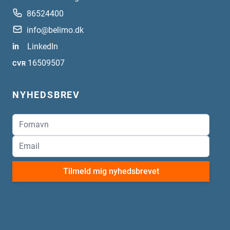
86524400
info@belimo.dk
in
LinkedIn
16509507
CVR
NYHEDSBREV
Tilmeld mig nyhedsbrevet