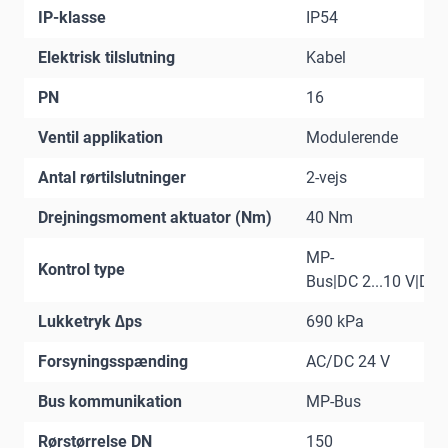
IP-klasse
IP54
Elektrisk tilslutning
Kabel
PN
16
Ventil applikation
Modulerende
Antal rørtilslutninger
2-vejs
Drejningsmoment aktuator (Nm)
40 Nm
MP-
Kontrol type
Bus|DC 2...10 V|DC 0
Lukketryk ∆ps
690 kPa
Forsyningsspænding
AC/DC 24 V
Bus kommunikation
MP-Bus
Rørstørrelse DN
150