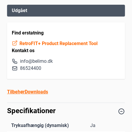
Udgået
Find erstatning
RetroFIT+ Product Replacement Tool
Kontakt os
info@belimo.dk
86524400
Tilbehør
Downloads
Specifikationer
Trykuafhængig (dynamisk)
Ja