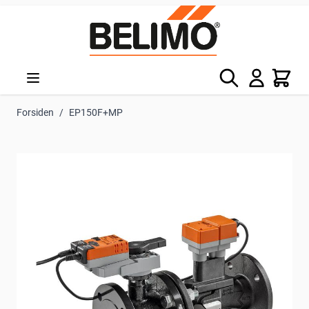
Skip to Content
Søg
Kurv
Forsiden
/
EP150F+MP