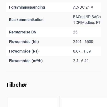
Forsyningsspænding
AC/DC 24 V
BACnet/IP|BACnet
Bus kommunikation
TCP|Modbus RTU|M
Rørstørrelse DN
25
Flowområde (l/h)
2401...6500
Flowområde (l/s)
0.67...1.89
Flowområde (m³/h)
2.4...6.49
Tilbehør