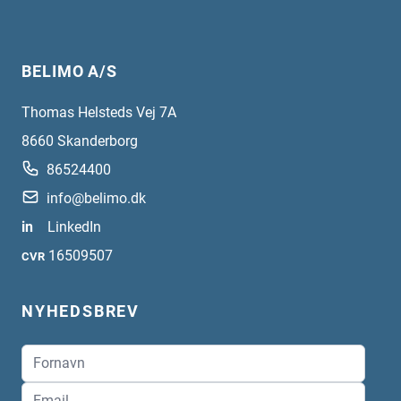
BELIMO A/S
Thomas Helsteds Vej 7A
8660
Skanderborg
86524400
info@belimo.dk
in
LinkedIn
16509507
CVR
NYHEDSBREV