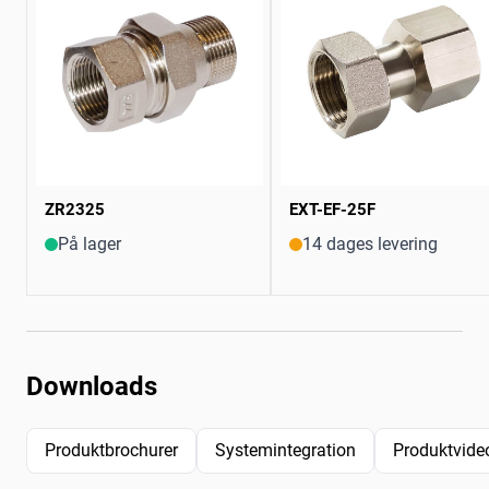
ZR2325
EXT-EF-25F
På lager
14 dages levering
Downloads
Produktbrochurer
Systemintegration
Produktvide