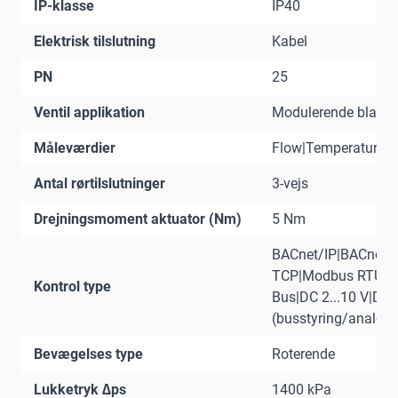
IP-klasse
IP40
Elektrisk tilslutning
Kabel
PN
25
Ventil applikation
Modulerende bland
Måleværdier
Flow|Temperatur
Antal rørtilslutninger
3-vejs
Drejningsmoment aktuator (Nm)
5 Nm
BACnet/IP|BACnet
TCP|Modbus RTU|M
Kontrol type
Bus|DC 2...10 V|DC 0
(busstyring/analog)
Bevægelses type
Roterende
Lukketryk ∆ps
1400 kPa