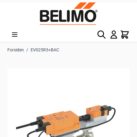
Skip to Content
Søg
Kurv
Forsiden
/
EV025R3+BAC