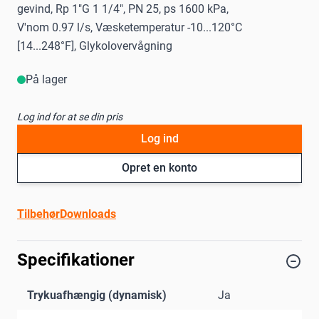
gevind, Rp 1"G 1 1/4", PN 25, ps 1600 kPa,
V'nom 0.97 l/s, Væsketemperatur -10...120°C
[14...248°F], Glykolovervågning
På lager
Log ind for at se din pris
Log ind
Opret en konto
Tilbehør
Downloads
Specifikationer
Trykuafhængig (dynamisk)
Ja