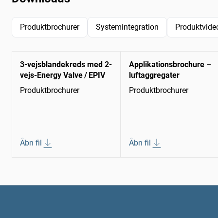
Produktbrochurer
Systemintegration
Produktvide
3-vejsblandekreds med 2-
Applikationsbrochure –
vejs-Energy Valve / EPIV
luftaggregater
Produktbrochurer
Produktbrochurer
Åbn fil
Åbn fil