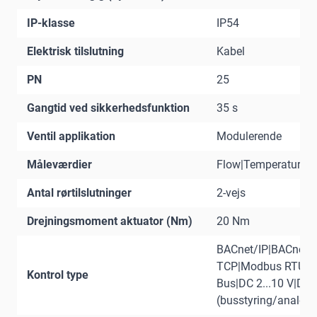
IP-klasse
IP54
Elektrisk tilslutning
Kabel
PN
25
Gangtid ved sikkerhedsfunktion
35 s
Ventil applikation
Modulerende
Måleværdier
Flow|Temperatur
Antal rørtilslutninger
2-vejs
Drejningsmoment aktuator (Nm)
20 Nm
BACnet/IP|BACnet
TCP|Modbus RTU|M
Kontrol type
Bus|DC 2...10 V|DC 0
(busstyring/analog)