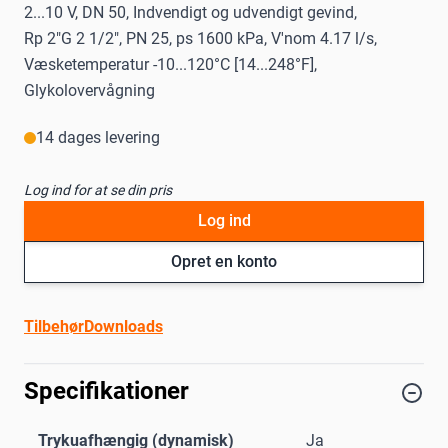
2...10 V, DN 50, Indvendigt og udvendigt gevind,
Rp 2"G 2 1/2", PN 25, ps 1600 kPa, V'nom 4.17 l/s,
Væsketemperatur -10...120°C [14...248°F],
Glykolovervågning
14 dages levering
Log ind for at se din pris
Log ind
Opret en konto
Tilbehør
Downloads
Specifikationer
Trykuafhængig (dynamisk)
Ja