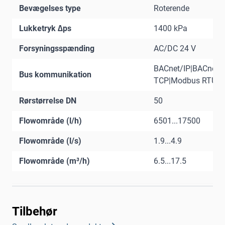
Bevægelses type
Roterende
Lukketryk ∆ps
1400 kPa
Forsyningsspænding
AC/DC 24 V
BACnet/IP|BACnet
Bus kommunikation
TCP|Modbus RTU|M
Rørstørrelse DN
50
Flowområde (l/h)
6501...17500
Flowområde (l/s)
1.9...4.9
Flowområde (m³/h)
6.5...17.5
Tilbehør