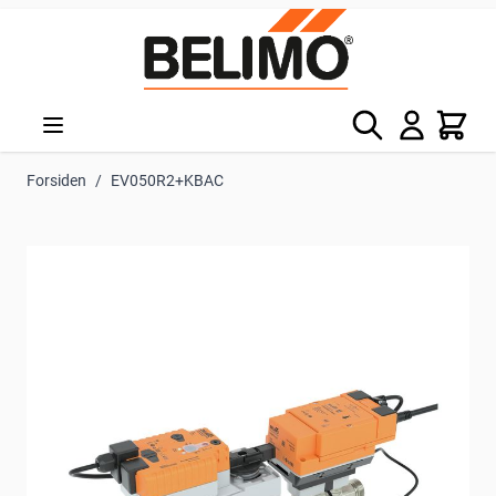
Skip to Content
Søg
Kurv
Forsiden
/
EV050R2+KBAC