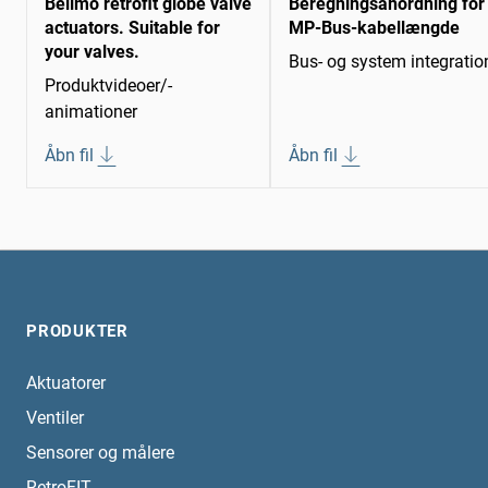
Belimo retrofit globe valve
Beregningsanordning for
actuators. Suitable for
MP-Bus-kabellængde
your valves.
Bus- og system integratio
Produktvideoer/-
animationer
Åbn fil
Åbn fil
PRODUKTER
Aktuatorer
Ventiler
Sensorer og målere
RetroFIT