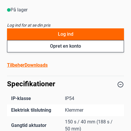
På lager
Log ind for at se din pris
Log ind
Opret en konto
Tilbehør
Downloads
Specifikationer
IP-klasse
IP54
Elektrisk tilslutning
Klemmer
150 s / 40 mm (188 s /
Gangtid aktuator
50 mm)