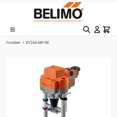
Skip to Content
Søg
Kurv
Forsiden
/
EV24A-MP-RE