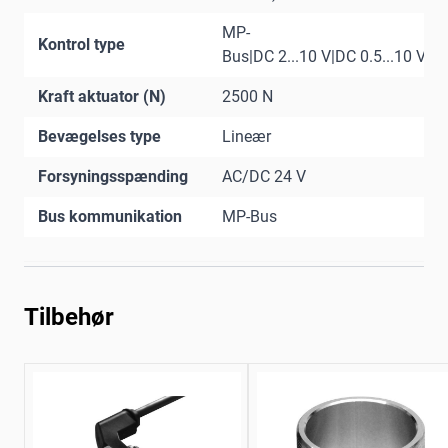
MP-
Kontrol type
Bus|DC 2...10 V|DC 0.5...10 V
Kraft aktuator (N)
2500 N
Bevægelses type
Lineær
Forsyningsspænding
AC/DC 24 V
Bus kommunikation
MP-Bus
Tilbehør