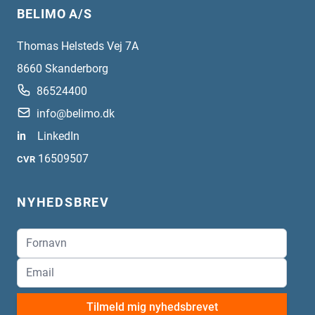
BELIMO A/S
Thomas Helsteds Vej 7A
8660
Skanderborg
86524400
info@belimo.dk
in
LinkedIn
16509507
CVR
NYHEDSBREV
Tilmeld mig nyhedsbrevet