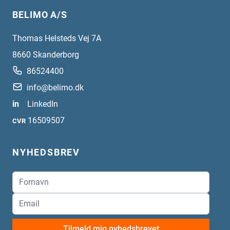
BELIMO A/S
Thomas Helsteds Vej 7A
8660
Skanderborg
86524400
info@belimo.dk
in
LinkedIn
16509507
CVR
NYHEDSBREV
Tilmeld mig nyhedsbrevet