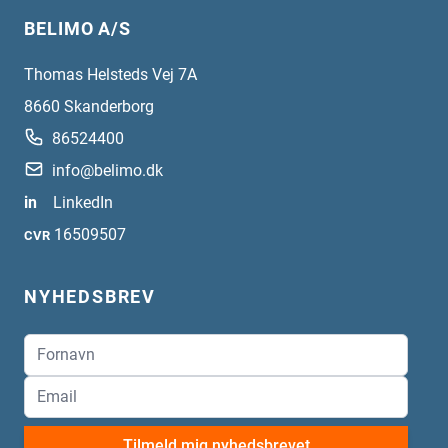
BELIMO A/S
Thomas Helsteds Vej 7A
8660
Skanderborg
86524400
info@belimo.dk
in
LinkedIn
16509507
CVR
NYHEDSBREV
Tilmeld mig nyhedsbrevet