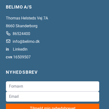
BELIMO A/S
Thomas Helsteds Vej 7A
8660
Skanderborg
86524400
info@belimo.dk
in
LinkedIn
16509507
CVR
NYHEDSBREV
Tilmeld mig nyhedsbrevet