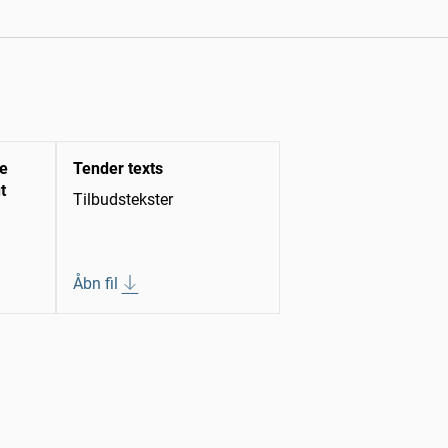
se
Tender texts
t
Tilbudstekster
Åbn fil