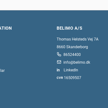
ATION
BELIMO A/S
Thomas Helsteds Vej 7A
8660
Skanderborg
86524400
info@belimo.dk
in
LinkedIn
lar
16509507
CVR