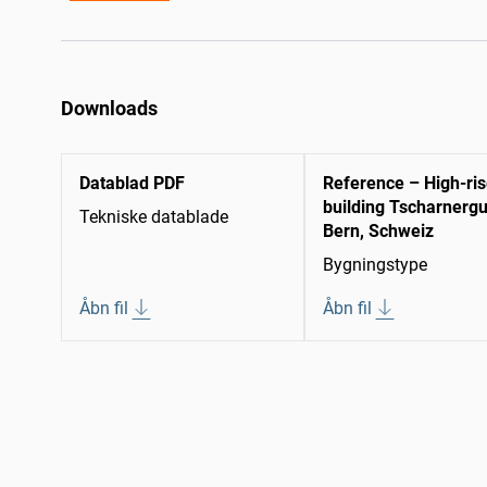
Downloads
Datablad PDF
Reference – High-ri
building Tscharnergu
Tekniske datablade
Bern, Schweiz
Bygningstype
Åbn fil
Åbn fil