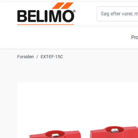
Skip to Content
Søg
Pr
Forsiden
/
EXT-EF-15C