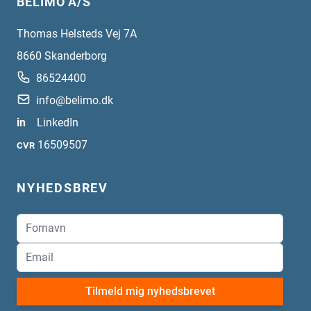
BELIMO A/S
Thomas Helsteds Vej 7A
8660
Skanderborg
86524400
info@belimo.dk
in
LinkedIn
16509507
CVR
NYHEDSBREV
Tilmeld mig nyhedsbrevet