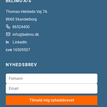
BELIMO A/S
Thomas Helsteds Vej 7A
8660
Skanderborg
86524400
info@belimo.dk
in
LinkedIn
16509507
CVR
NYHEDSBREV
Tilmeld mig nyhedsbrevet