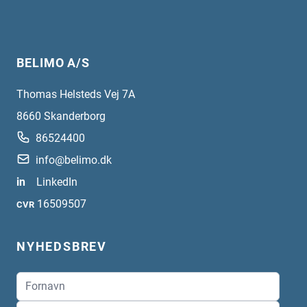
BELIMO A/S
Thomas Helsteds Vej 7A
8660
Skanderborg
86524400
info@belimo.dk
in
LinkedIn
16509507
CVR
NYHEDSBREV