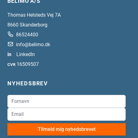
BELIMO A/S
Thomas Helsteds Vej 7A
8660
Skanderborg
86524400
info@belimo.dk
in
LinkedIn
16509507
CVR
NYHEDSBREV
Tilmeld mig nyhedsbrevet