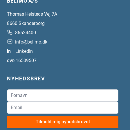
BELIMO A/S
Thomas Helsteds Vej 7A
8660
Skanderborg
86524400
info@belimo.dk
in
LinkedIn
16509507
CVR
NYHEDSBREV
Tilmeld mig nyhedsbrevet