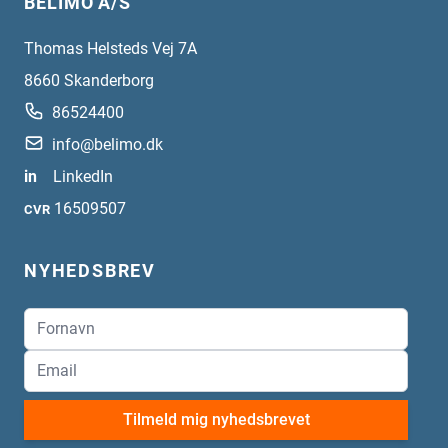
BELIMO A/S
Thomas Helsteds Vej 7A
8660
Skanderborg
86524400
info@belimo.dk
in
LinkedIn
16509507
CVR
NYHEDSBREV
Tilmeld mig nyhedsbrevet