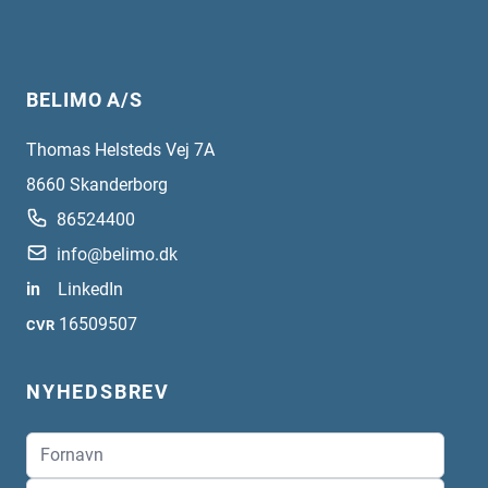
BELIMO A/S
Thomas Helsteds Vej 7A
8660
Skanderborg
86524400
info@belimo.dk
in
LinkedIn
16509507
CVR
NYHEDSBREV