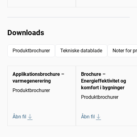
Downloads
Produktbrochurer
Tekniske datablade
Noter for p
Applikationsbrochure –
Brochure –
varmegenerering
Energieffektivitet og
komfort i bygninger
Produktbrochurer
Produktbrochurer
Åbn fil
Åbn fil