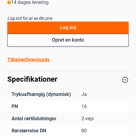
14 dages levering
Log ind for at se din pris
Log ind
Opret en konto
Tilbehør
Downloads
Specifikationer
Trykuafhængig (dynamisk)
Ja
PN
16
Antal rørtilslutninger
2-vejs
Rørstørrelse DN
80