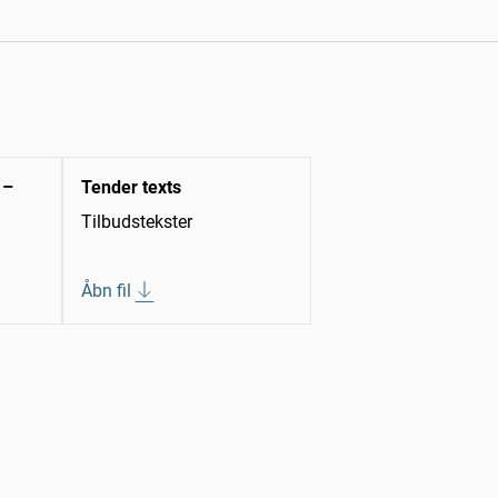
 –
Tender texts
Tilbudstekster
Åbn fil