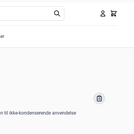
Kurv
ler
5kun til ikke-kondenserende anvendelse