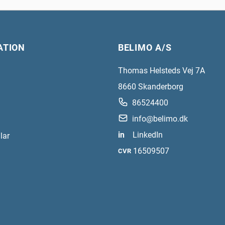
ATION
BELIMO A/S
Thomas Helsteds Vej 7A
8660
Skanderborg
86524400
info@belimo.dk
in
LinkedIn
lar
16509507
CVR