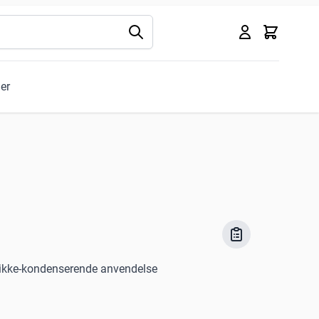
Kurv
ler
til ikke-kondenserende anvendelse