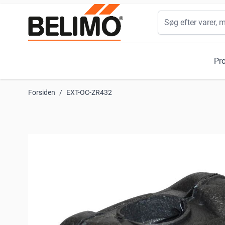
Skip to Content
Søg
Pr
Forsiden
/
EXT-OC-ZR432