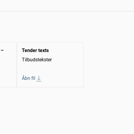
 –
Tender texts
Tilbudstekster
Åbn fil