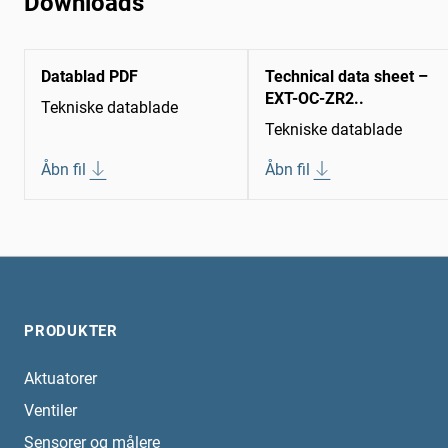
Downloads
Datablad PDF
Technical data sheet –
EXT-OC-ZR2..
Tekniske datablade
Tekniske datablade
Åbn fil
Åbn fil
PRODUKTER
Aktuatorer
Ventiler
Sensorer og målere