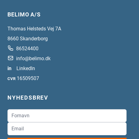
BELIMO A/S
Thomas Helsteds Vej 7A
8660
Skanderborg
86524400
info@belimo.dk
in
LinkedIn
16509507
CVR
NYHEDSBREV