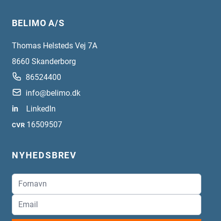
BELIMO A/S
Thomas Helsteds Vej 7A
8660
Skanderborg
86524400
info@belimo.dk
in
LinkedIn
16509507
CVR
NYHEDSBREV