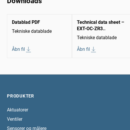
Downloads
Datablad PDF
Technical data sheet –
EXT-OC-ZR3..
Tekniske datablade
Tekniske datablade
Åbn fil
Åbn fil
PRODUKTER
Aktuatorer
Ventiler
Sensorer og målere