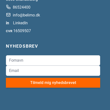
86524400
info@belimo.dk
in
LinkedIn
16509507
CVR
NYHEDSBREV
Tilmeld mig nyhedsbrevet