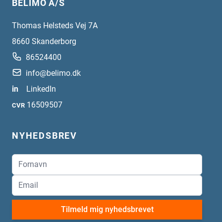
BELIMO A/S
Thomas Helsteds Vej 7A
8660
Skanderborg
86524400
info@belimo.dk
in
LinkedIn
16509507
CVR
NYHEDSBREV
Tilmeld mig nyhedsbrevet