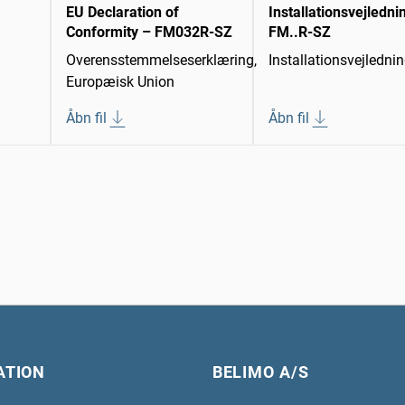
EU Declaration of
Installationsvejledni
Conformity – FM032R-SZ
FM..R-SZ
Overensstemmelseserklæring,
Installationsvejledni
Europæisk Union
Åbn fil
Åbn fil
ATION
BELIMO A/S