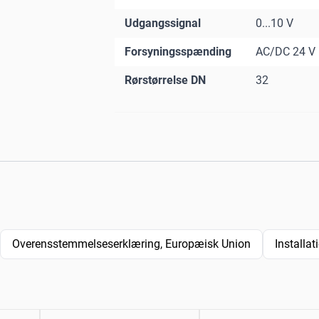
Udgangssignal
0...10 V
Forsyningsspænding
AC/DC 24 V
Rørstørrelse DN
32
Overensstemmelseserklæring, Europæisk Union
Installa