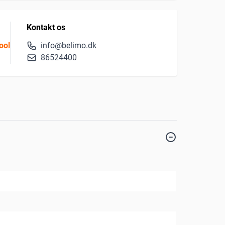
Kontakt os
ool
info@belimo.dk
86524400