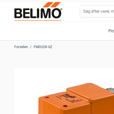
Skip to Content
Søg
Pr
Forsiden
/
FM032R-SZ