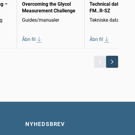
ng –
Overcoming the Glycol
Technical data sheet
Measurement Challenge
FM..R-SZ
ng
Guides/manualer
Tekniske datablade
Åbn fil
Åbn fil
NYHEDSBREV