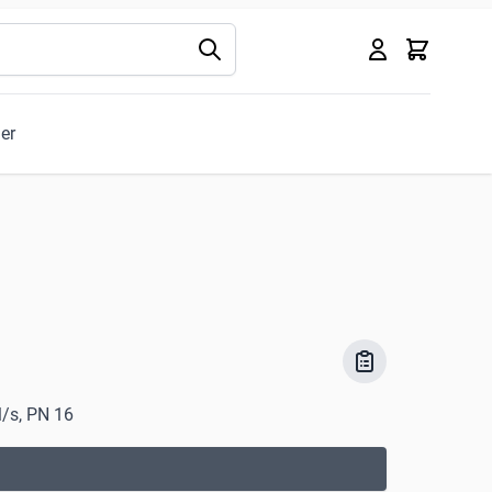
Kurv
ler
l/s, PN 16