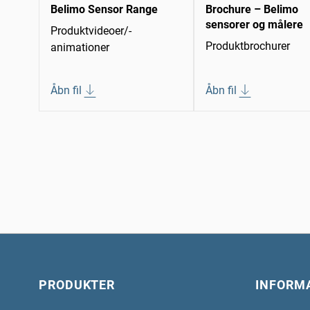
Belimo Sensor Range
Brochure – Belimo
sensorer og målere
Produktvideoer/-
Produktbrochurer
animationer
Åbn fil
Åbn fil
PRODUKTER
INFORM