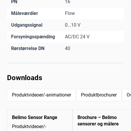
PN
16
Måleværdier
Flow
Udgangssignal
0...10 V
Forsyningsspænding
AC/DC 24 V
Rørstørrelse DN
40
Downloads
Produktvideoer/-animationer
Produktbrochurer
O
Belimo Sensor Range
Brochure – Belimo
sensorer og målere
Produktvideoer/-