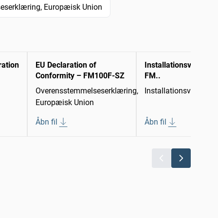
serklæring, Europæisk Union
ration
EU Declaration of
Installationsvejledni
Conformity – FM100F-SZ
FM..
Overensstemmelseserklæring,
Installationsvejledni
Europæisk Union
Åbn fil
Åbn fil