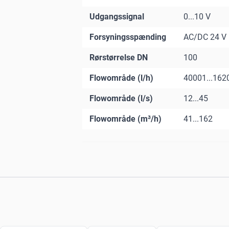
Udgangssignal
0...10 V
Forsyningsspænding
AC/DC 24 V
Rørstørrelse DN
100
Flowområde (l/h)
40001...162
Flowområde (l/s)
12...45
Flowområde (m³/h)
41...162