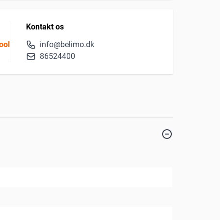
Kontakt os
ool
info@belimo.dk
86524400