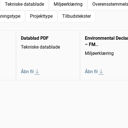
Tekniske datablade
Miljøerklæring
Overensstemmelse
ningstype
Projekttype
Tilbudstekster
Datablad PDF
Environmental Decla
– FM..
Tekniske datablade
Miljøerklæring
Åbn fil
Åbn fil