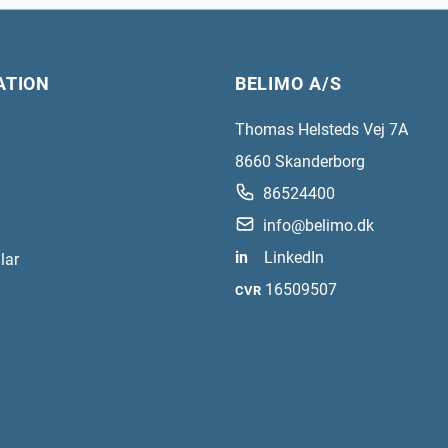
ATION
BELIMO A/S
Thomas Helsteds Vej 7A
8660
Skanderborg
86524400
info@belimo.dk
in
LinkedIn
lar
16509507
CVR