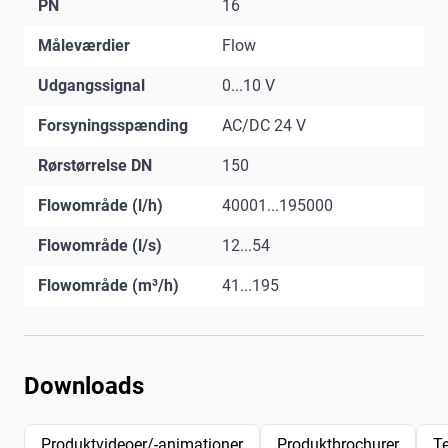
PN
16
Måleværdier
Flow
Udgangssignal
0...10 V
Forsyningsspænding
AC/DC 24 V
Rørstørrelse DN
150
Flowområde (l/h)
40001...195000
Flowområde (l/s)
12...54
Flowområde (m³/h)
41...195
Downloads
Produktvideoer/-animationer
Produktbrochurer
T