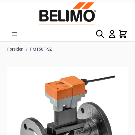
Skip to Content
Søg
Kurv
Forsiden
/
FM150F-SZ