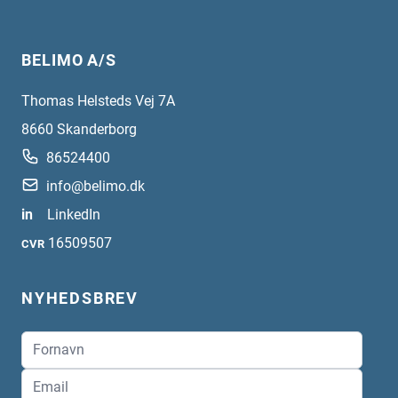
BELIMO A/S
Thomas Helsteds Vej 7A
8660
Skanderborg
86524400
info@belimo.dk
in
LinkedIn
16509507
CVR
NYHEDSBREV