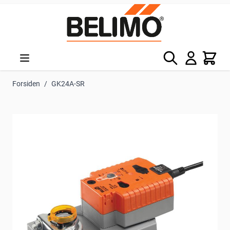
Skip to Content
Søg
Kurv
Forsiden
/
GK24A-SR