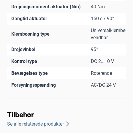
Drejningsmoment aktuator (Nm)
40 Nm
Gangtid aktuator
150 s / 90°
Universalklembøsni
Klembøsning type
vendbar
Drejevinkel
95°
Kontrol type
DC 2...10 V
Bevægelses type
Roterende
Forsyningsspænding
AC/DC 24 V
Tilbehør
Se alle relaterede produkter