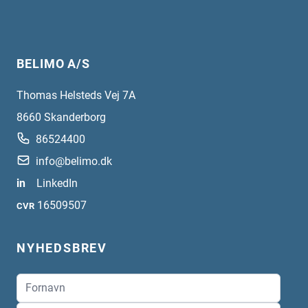
BELIMO A/S
Thomas Helsteds Vej 7A
8660
Skanderborg
86524400
info@belimo.dk
in
LinkedIn
16509507
CVR
NYHEDSBREV