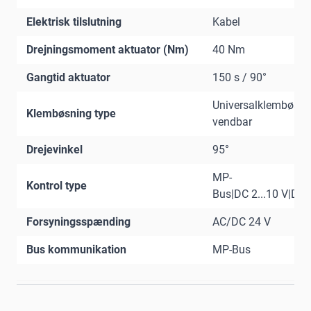
Elektrisk tilslutning
Kabel
Drejningsmoment aktuator (Nm)
40 Nm
Gangtid aktuator
150 s / 90°
Universalklembøsni
Klembøsning type
vendbar
Drejevinkel
95°
MP-
Kontrol type
Bus|DC 2...10 V|DC 0
Forsyningsspænding
AC/DC 24 V
Bus kommunikation
MP-Bus