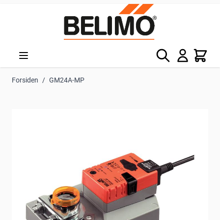
Skip to Content
Søg
Kurv
Forsiden
/
GM24A-MP