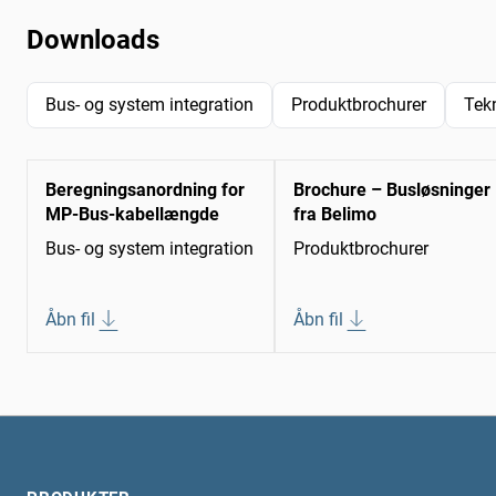
Downloads
Bus- og system integration
Produktbrochurer
Tek
Beregningsanordning for
Brochure – Busløsninger
MP-Bus-kabellængde
fra Belimo
Bus- og system integration
Produktbrochurer
Åbn fil
Åbn fil