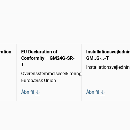
ration
EU Declaration of
Installationsvejledni
Conformity – GM24G-SR-
GM..G-..-T
T
Installationsvejledni
Overensstemmelseserklæring,
Europæisk Union
Åbn fil
Åbn fil