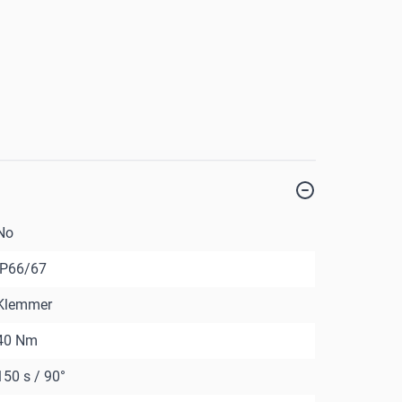
No
IP66/67
Klemmer
40 Nm
150 s / 90°