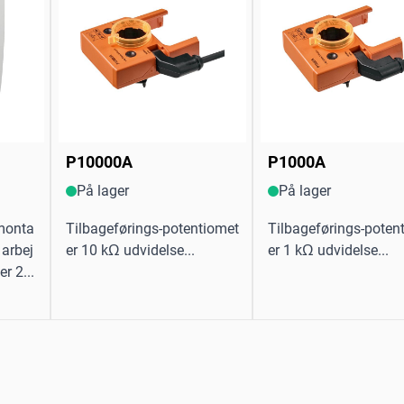
P10000A
P1000A
På lager
På lager
gmonta
Tilbageførings-potentiomet
Tilbageførings-poten
 arbej
er 10 kΩ udvidelse...
er 1 kΩ udvidelse...
r 2...