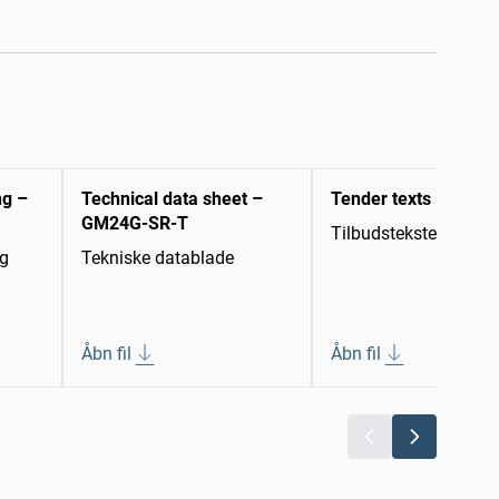
ng –
Technical data sheet –
Tender texts
GM24G-SR-T
Tilbudstekster
ng
Tekniske datablade
Åbn fil
Åbn fil