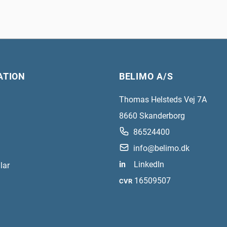
ATION
BELIMO A/S
Thomas Helsteds Vej 7A
8660
Skanderborg
86524400
info@belimo.dk
in
LinkedIn
lar
16509507
CVR