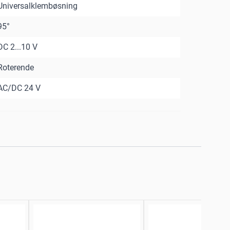
Universalklembøsning
95°
DC 2...10 V
Roterende
AC/DC 24 V