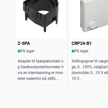
Z-SPA
CRP24-B1
På lager
På lager
Adapter til hjælpekontakt o
Stillingsgiver til væ
g feedbackpotentiometer, h
ge, 0...100%, valgbart
vis en klembøsning er mon
dsområde, 0...10 V elle
teret nedenfor på xMQ....
10 V...