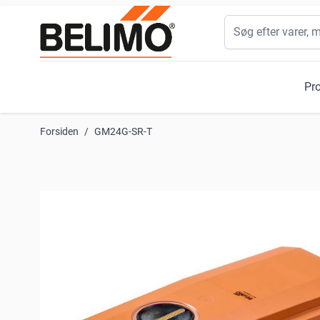
Skip to Content
Søg
Pr
Forsiden
/
GM24G-SR-T