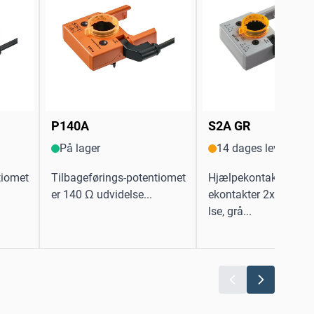
P140A
S2A GR
På lager
14 dages levering
tiomet
Tilbageførings-potentiomet
Hjælpekontakt med 2 
er 140 Ω udvidelse...
ekontakter 2x SPDT 
lse, grå...