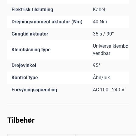
Elektrisk tilslutning
Kabel
Drejningsmoment aktuator (Nm)
40 Nm
Gangtid aktuator
35 s / 90°
Universalklembøsni
Klembøsning type
vendbar
Drejevinkel
95°
Kontrol type
Åbn/luk
Forsyningsspænding
AC 100...240 V
Tilbehør