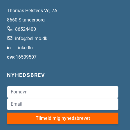
Thomas Helsteds Vej 7A
8660
Skanderborg
86524400
info@belimo.dk
in
LinkedIn
16509507
CVR
NYHEDSBREV
Tilmeld mig nyhedsbrevet