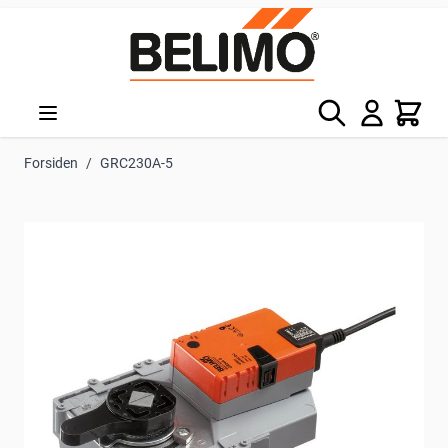
Skip to Content
Søg
Kurv
Forsiden
/
GRC230A-5