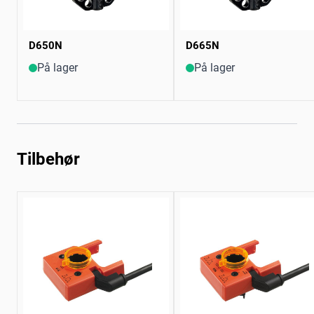
D650N
D665N
På lager
På lager
Tilbehør