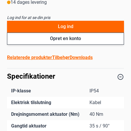
14 dages levering
Log ind for at se din pris
Log ind
Opret en konto
Relaterede produkter
Tilbehør
Downloads
Specifikationer
IP-klasse
IP54
Elektrisk tilslutning
Kabel
Drejningsmoment aktuator (Nm)
40 Nm
Gangtid aktuator
35 s / 90°