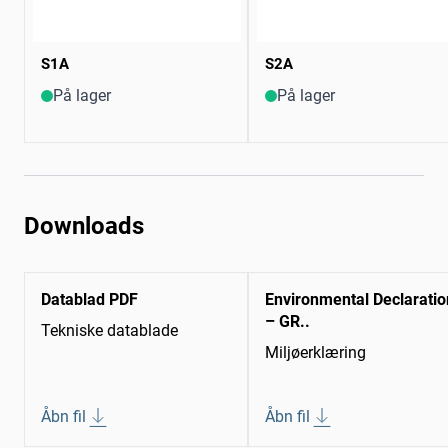
S1A
S2A
På lager
På lager
Downloads
Datablad PDF
Environmental Declaratio
– GR..
Tekniske datablade
Miljøerklæring
Åbn fil
Åbn fil