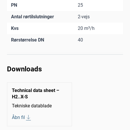
PN
25
Antal rørtilslutninger
2-vejs
Kvs
20 m³/h
Rørstørrelse DN
40
Downloads
Technical data sheet –
H2..X-S
Tekniske datablade
Åbn fil