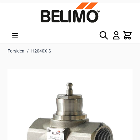
Skip to Content
Søg
Kurv
Forsiden
/
H2040X-S