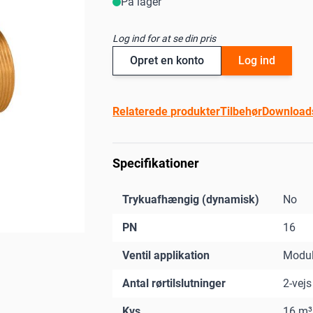
På lager
Log ind for at se din pris
Opret en konto
Log ind
Relaterede produkter
Tilbehør
Download
Specifikationer
Trykuafhængig (dynamisk)
No
PN
16
Ventil applikation
Modul
Antal rørtilslutninger
2-vejs
Kvs
16 m³