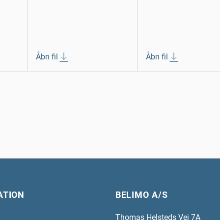
Åbn fil
Åbn fil
ATION
BELIMO A/S
Thomas Helsteds Vej 7A