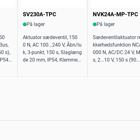
SV230A-TPC
NVK24A-MP-TPC
På lager
På lager
 50
Aktuator sædeventil, 150
Sædeventilaktuator 
Bus,
0 N, AC 100...240 V, Åbn/lu
kkerhedsfunktion NC
50 s),
k, 3-punkt, 150 s, Slaglæng
000 N, AC/DC 24 V, 
P54...
de 20 mm, IP54, Klemme...
s, 2...10 V, 150 s (90...