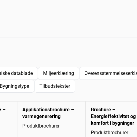
niske datablade
Miljøerklæring
Overensstemmelseserklæ
Bygningstype
Tilbudstekster
e –
Applikationsbrochure –
Brochure –
varmegenerering
Energieffektivitet og
komfort i bygninger
Produktbrochurer
Produktbrochurer