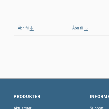
Åbn fil
Åbn fil
PRODUKTER
INFORM
Aktuatorer
Support