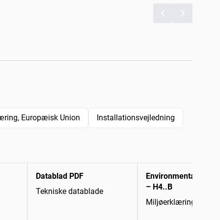
ring, Europæisk Union
Installationsvejledning
Datablad PDF
Environmental Decla
– H4..B
Tekniske datablade
Miljøerklæring