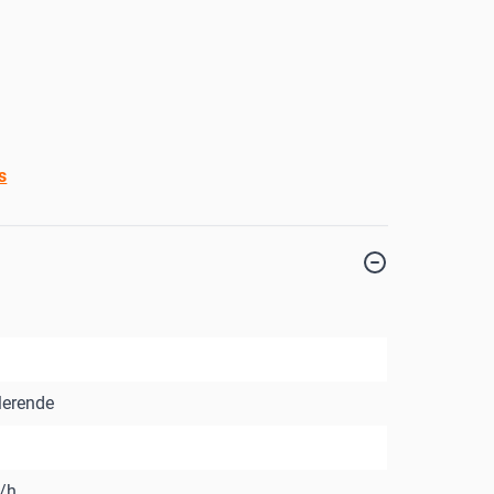
s
erende
/h