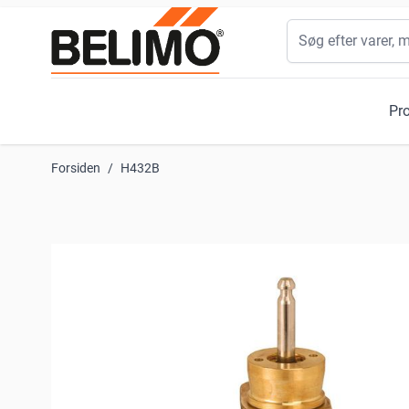
Skip to Content
Søg
Pr
Forsiden
/
H432B