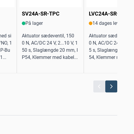
SV24A-SR-TPC
LVC24A-SR-TPC
På lager
14 dages levering
med si
Aktuator sædeventil, 150
Aktuator sædeventil,
/NO, 1
0 N, AC/DC 24 V, 2...10 V, 1
0 N, AC/DC 24 V, 2...1
MP-Bu
50 s, Slaglængde 20 mm, I
5 s, Slaglængde 15 m
1...
P54, Klemmer med kabel...
54, Klemmer med kabe