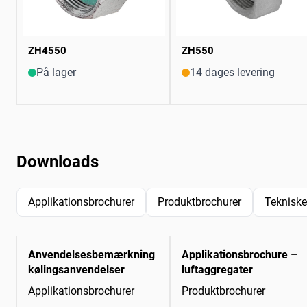
ZH4550
ZH550
På lager
14 dages levering
Downloads
Applikationsbrochurer
Produktbrochurer
Tekniske
Anvendelsesbemærkning
Applikationsbrochure –
kølingsanvendelser
luftaggregater
Applikationsbrochurer
Produktbrochurer