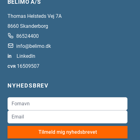
BELIMO A/S
Thomas Helsteds Vej 7A
8660
Skanderborg
86524400
info@belimo.dk
in
LinkedIn
16509507
CVR
NYHEDSBREV
Tilmeld mig nyhedsbrevet