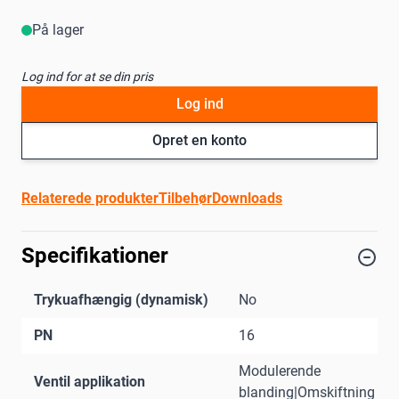
På lager
Log ind for at se din pris
Log ind
Opret en konto
Relaterede produkter
Tilbehør
Downloads
Specifikationer
Trykuafhængig (dynamisk)
No
PN
16
Modulerende
Ventil applikation
blanding|Omskiftning