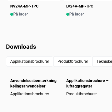
NV24A-MP-TPC
LV24A-MP-TPC
På lager
På lager
Downloads
Applikationsbrochurer
Produktbrochurer
Tekniske
Anvendelsesbemærkning
Applikationsbrochure –
kølingsanvendelser
luftaggregater
Applikationsbrochurer
Produktbrochurer