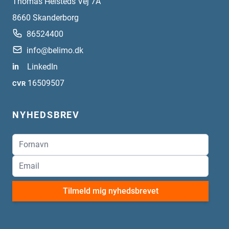
Thomas Helsteds Vej 7A
8660
Skanderborg
86524400
info@belimo.dk
in
LinkedIn
16509507
CVR
NYHEDSBREV
Tilmeld mig nyhedsbrevet