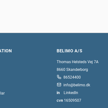
ATION
BELIMO A/S
Thomas Helsteds Vej 7A
8660
Skanderborg
86524400
info@belimo.dk
in
LinkedIn
lar
16509507
CVR