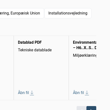
ring, Europæisk Union
Installationsvejledning
Datablad PDF
Environmental Decla
– H6..X..S.. DN15-50
Tekniske datablade
Miljøerklæring
Åbn fil
Åbn fil