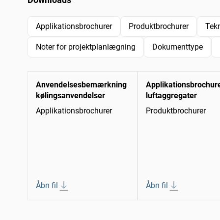
Applikationsbrochurer
Produktbrochurer
Tek
Noter for projektplanlægning
Dokumenttype
Anvendelsesbemærkning
Applikationsbrochur
kølingsanvendelser
luftaggregater
Applikationsbrochurer
Produktbrochurer
Åbn fil
Åbn fil