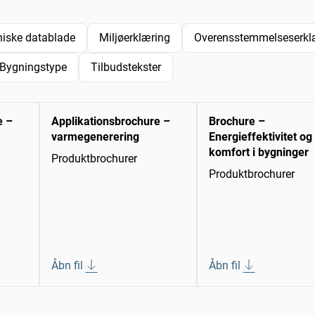
niske datablade
Miljøerklæring
Overensstemmelseserklæ
Bygningstype
Tilbudstekster
e –
Applikationsbrochure –
Brochure –
varmegenerering
Energieffektivitet og
komfort i bygninger
Produktbrochurer
Produktbrochurer
Åbn fil
Åbn fil