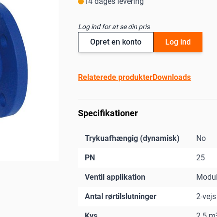
14 dages levering
Log ind for at se din pris
Opret en konto
Log ind
Relaterede produkter
Downloads
Specifikationer
Trykuafhængig (dynamisk)
No
PN
25
Ventil applikation
Modul
Antal rørtilslutninger
2-vejs
Kvs
2.5 m