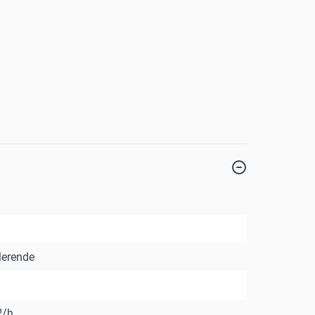
erende
³/h