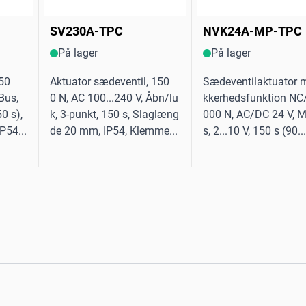
SV230A-TPC
NVK24A-MP-TPC
På lager
På lager
 50
Aktuator sædeventil, 150
Sædeventilaktuator 
Bus,
0 N, AC 100...240 V, Åbn/lu
kkerhedsfunktion NC
50 s),
k, 3-punkt, 150 s, Slaglæng
000 N, AC/DC 24 V, 
P54...
de 20 mm, IP54, Klemme...
s, 2...10 V, 150 s (90...