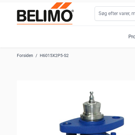
Skip to Content
Søg
Pr
Forsiden
/
H6015X2P5-S2