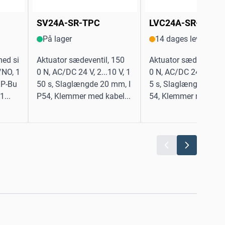
SV24A-SR-TPC
LVC24A-SR-TPC
På lager
14 dages levering
med si
Aktuator sædeventil, 150
Aktuator sædeventil,
/NO, 1
0 N, AC/DC 24 V, 2...10 V, 1
0 N, AC/DC 24 V, 2...1
MP-Bu
50 s, Slaglængde 20 mm, I
5 s, Slaglængde 15 m
1...
P54, Klemmer med kabel...
54, Klemmer med kabe