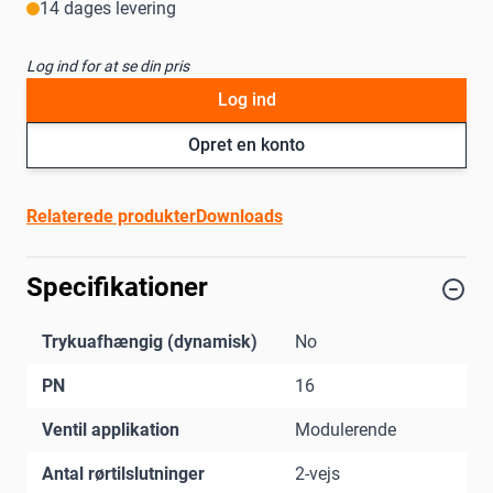
14 dages levering
Log ind for at se din pris
Log ind
Opret en konto
Relaterede produkter
Downloads
Specifikationer
Trykuafhængig (dynamisk)
No
PN
16
Ventil applikation
Modulerende
Antal rørtilslutninger
2-vejs