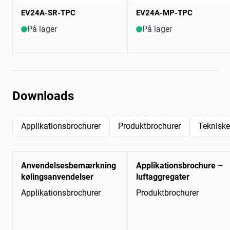
EV24A-SR-TPC
EV24A-MP-TPC
På lager
På lager
Downloads
Applikationsbrochurer
Produktbrochurer
Tekniske
Anvendelsesbemærkning
Applikationsbrochure –
kølingsanvendelser
luftaggregater
Applikationsbrochurer
Produktbrochurer