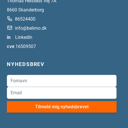
Thomas Helsteds Vej 7A
8660
Skanderborg
86524400
info@belimo.dk
in
LinkedIn
16509507
CVR
NYHEDSBREV
Tilmeld mig nyhedsbrevet