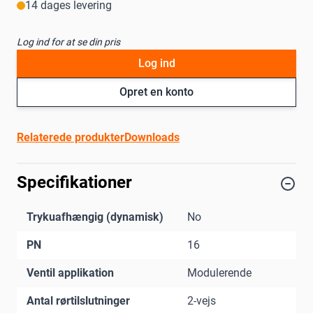
14 dages levering
Log ind for at se din pris
Log ind
Opret en konto
Relaterede produkter
Downloads
Specifikationer
Trykuafhængig (dynamisk)
No
PN
16
Ventil applikation
Modulerende
Antal rørtilslutninger
2-vejs