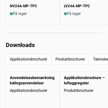
NV24A-MP-TPC
LV24A-MP-TPC
På lager
På lager
Downloads
Applikationsbrochurer
Produktbrochurer
Tekniske
Anvendelsesbemærkning
Applikationsbrochure –
kølingsanvendelser
luftaggregater
Applikationsbrochurer
Produktbrochurer