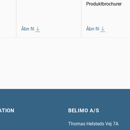
Produktbrochurer
Åbn fil
Åbn fil
ATION
BELIMO A/S
Thomas Helsteds Vej 7A