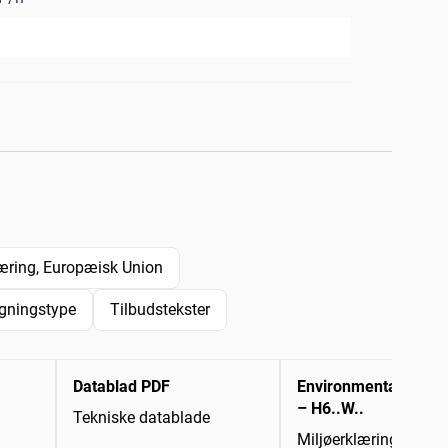
ring, Europæisk Union
gningstype
Tilbudstekster
Datablad PDF
Environmental Decla
– H6..W..
Tekniske datablade
Miljøerklæring