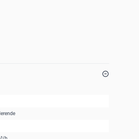
erende
³/h