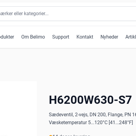
odukter
Om Belimo
Support
Kontakt
Nyheder
Artik
H6200W630-S7
Sædeventil, 2-vejs, DN 200, Flange, PN 1
Væsketemperatur 5...120°C [41...248°F]