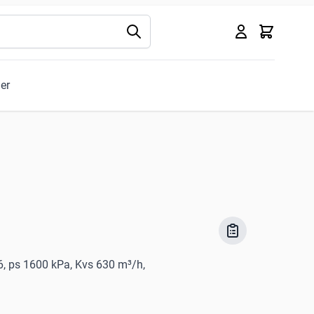
Kurv
ler
6, ps 1600 kPa, Kvs 630 m³/h,