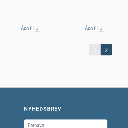
Åbn fil
Åbn fil
NYHEDSBREV