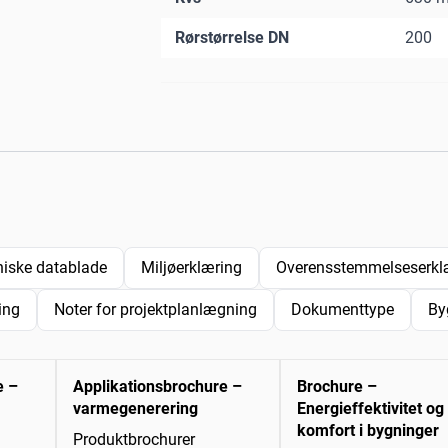
Rørstørrelse DN
200
niske datablade
Miljøerklæring
Overensstemmelseserklæ
ing
Noter for projektplanlægning
Dokumenttype
By
e –
Applikationsbrochure –
Brochure –
varmegenerering
Energieffektivitet og
komfort i bygninger
Produktbrochurer