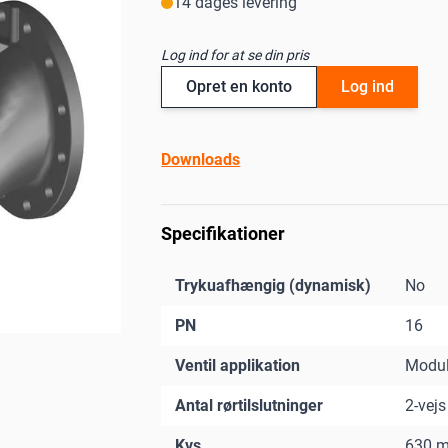
14 dages levering
Log ind for at se din pris
Opret en konto
Log ind
Downloads
Specifikationer
Trykuafhængig (dynamisk)
No
PN
16
Ventil applikation
Modul
Antal rørtilslutninger
2-vejs
Kvs
630 m