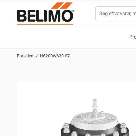
Skip to Content
Søg
Pr
Forsiden
/
H6200W630-S7