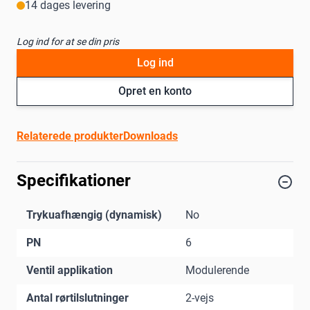
14 dages levering
Log ind for at se din pris
Log ind
Opret en konto
Relaterede produkter
Downloads
Specifikationer
Trykuafhængig (dynamisk)
No
PN
6
Ventil applikation
Modulerende
Antal rørtilslutninger
2-vejs