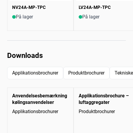
NV24A-MP-TPC
LV24A-MP-TPC
På lager
På lager
Downloads
Applikationsbrochurer
Produktbrochurer
Tekniske
Anvendelsesbemærkning
Applikationsbrochure –
kølingsanvendelser
luftaggregater
Applikationsbrochurer
Produktbrochurer