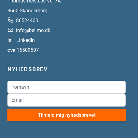
Thomas Helsteds Vej 7A
8660
Skanderborg
86524400
info@belimo.dk
in
LinkedIn
16509507
CVR
NYHEDSBREV
Tilmeld mig nyhedsbrevet