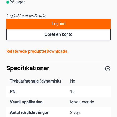
På lager
Log ind for at se din pris
Log ind
Opret en konto
Relaterede produkter
Downloads
Specifikationer
Trykuafhængig (dynamisk)
No
PN
16
Ventil applikation
Modulerende
Antal rørtilslutninger
2-vejs