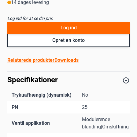
14 dages levering
Log ind for at se din pris
Log ind
Opret en konto
Relaterede produkter
Downloads
Specifikationer
Trykuafhængig (dynamisk)
No
PN
25
Modulerende
Ventil applikation
blanding|Omskiftning