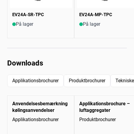
EV24A-SR-TPC
EV24A-MP-TPC
På lager
På lager
Downloads
Applikationsbrochurer
Produktbrochurer
Tekniske
Anvendelsesbemærkning
Applikationsbrochure –
kølingsanvendelser
luftaggregater
Applikationsbrochurer
Produktbrochurer