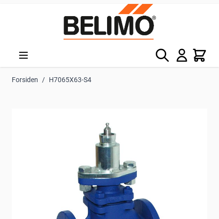
Skip to Content
Søg
Kurv
Forsiden
/
H7065X63-S4