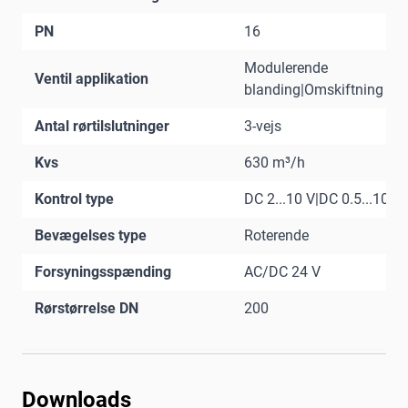
PN
16
Modulerende
Ventil applikation
blanding|Omskiftning
Antal rørtilslutninger
3-vejs
Kvs
630 m³/h
Kontrol type
DC 2...10 V|DC 0.5...10 V
Bevægelses type
Roterende
Forsyningsspænding
AC/DC 24 V
Rørstørrelse DN
200
Downloads