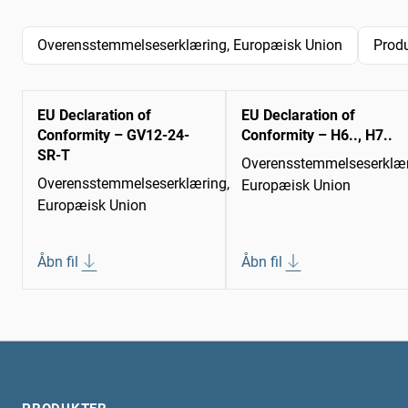
Overensstemmelseserklæring, Europæisk Union
Produ
EU Declaration of
EU Declaration of
Conformity – GV12-24-
Conformity – H6.., H7..
SR-T
Overensstemmelseserklær
Overensstemmelseserklæring,
Europæisk Union
Europæisk Union
Åbn fil
Åbn fil