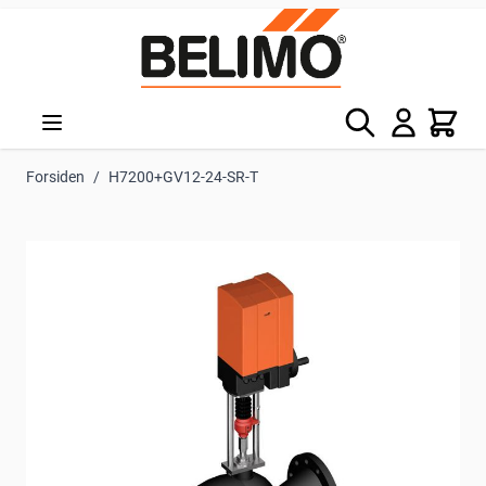
Skip to Content
Søg
Kurv
Forsiden
/
H7200+GV12-24-SR-T